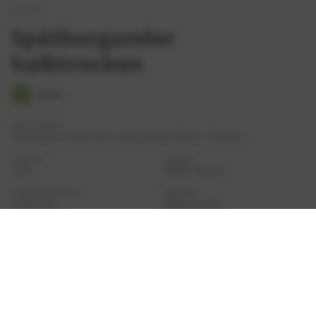
Art.-Nr.:
Spätburgunder
halbtrocken
VEGAN
QUALITÄTSSTUFE
Qualitätswein bestimmter Anbaugebiete (Q.b.A) - Gutswein
JAHRGANG
KATEGORIE
2024
WEINE, Rotwein
GESCHMACKSRICHTUNG
REBSORTEN
halbtrocken
Spätburgunder
ALKOHOLGEHALT
SÄUREGEHALT
11,5 % Vol.
5,4 g/l
RESTSÜSSE
FLASCHENGRÖSSE
13,9 g/l
750ml
ANBAUREGION
HERKUNFTSLAND
Ahr
Deutschland