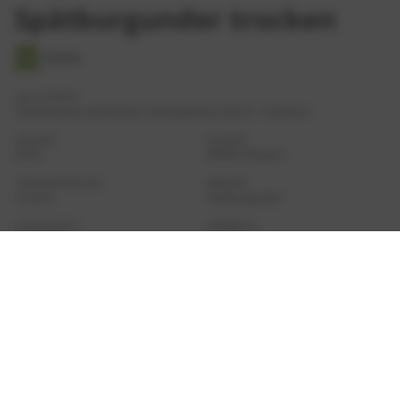
Spätburgunder trocken
VEGAN
QUALITÄTSSTUFE
Qualitätswein bestimmter Anbaugebiete (Q.b.A) - Gutswein
JAHRGANG
KATEGORIE
2022
WEINE, Rotwein
GESCHMACKSRICHTUNG
REBSORTEN
trocken
Spätburgunder
ALKOHOLGEHALT
SÄUREGEHALT
12,5 % Vol.
5,2 g/l
RESTSÜSSE
FLASCHENGRÖSSE
0,7 g/l
750ml
ANBAUREGION
HERKUNFTSLAND
Ahr
Deutschland
ART DER ABFÜLLUNG
Erzeugerabfüllung